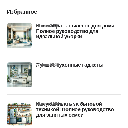
Избранное
18 фев 2026
Как выбрать пылесос для дома:
Полное руководство для
идеальной уборки
17 фев 2026
Лучшие кухонные гаджеты
16 фев 2026
Как ухаживать за бытовой
техникой: Полное руководство
для занятых семей