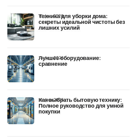
15 фев 2026
Техника для уборки дома:
секреты идеальной чистоты без
лишних усилий
14 фев 2026
Лучшее оборудование:
сравнение
14 фев 2026
Как выбрать бытовую технику:
Полное руководство для умной
покупки