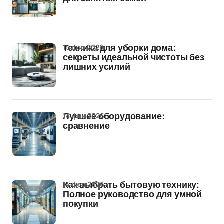
15 фев 2026
Техника для уборки дома:
секреты идеальной чистоты без
лишних усилий
14 фев 2026
Лучшее оборудование:
сравнение
14 фев 2026
Как выбрать бытовую технику:
Полное руководство для умной
покупки