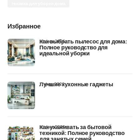
техника для уборки дома
Избранное
18 фев 2026
Как выбрать пылесос для дома:
Полное руководство для
идеальной уборки
17 фев 2026
Лучшие кухонные гаджеты
16 фев 2026
Как ухаживать за бытовой
техникой: Полное руководство
для занятых семей