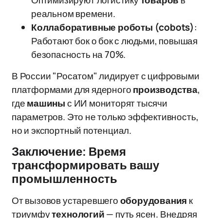
Оптимизируют логистику
товаров
в
реальном времени.
Коллаборативные роботы (cobots)
:
Работают бок о бок с людьми, повышая
безопасность на 70%.
В России "Росатом" лидирует с цифровыми
платформами для ядерного
производства
,
где
машины
с ИИ мониторят тысячи
параметров. Это не только эффективность,
но и экспортный потенциал.
Заключение: Время
трансформировать вашу
промышленность
От вызовов устаревшего
оборудования
к
триумфу
технологий
— путь ясен. Внедряя