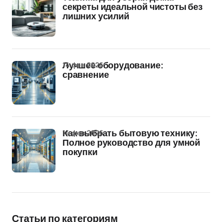
секреты идеальной чистоты без
лишних усилий
14 фев 2026
Лучшее оборудование:
сравнение
14 фев 2026
Как выбрать бытовую технику:
Полное руководство для умной
покупки
Статьи по категориям