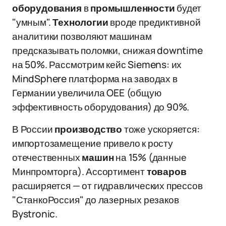
оборудования
в
промышленности
будет
"умным".
Технологии
вроде предиктивной
аналитики позволяют машинам
предсказывать поломки, снижая downtime
на 50%. Рассмотрим кейс Siemens: их
MindSphere платформа на заводах в
Германии увеличила OEE (общую
эффективность оборудования) до 90%.
В России
производство
тоже ускоряется:
импортозамещение привело к росту
отечественных
машин
на 15% (данные
Минпромторга). Ассортимент
товаров
расширяется — от гидравлических прессов
"СтанкоРоссия" до лазерных резаков
Bystronic.