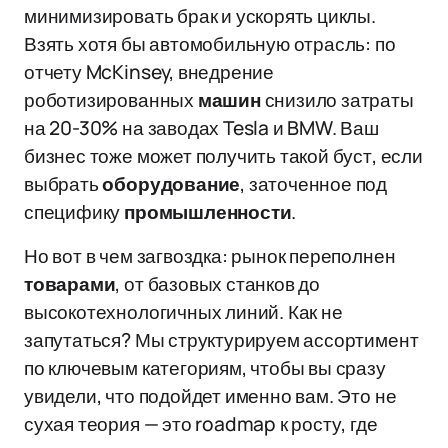
минимизировать брак и ускорять циклы.
Взять хотя бы автомобильную отрасль: по
отчету McKinsey, внедрение
роботизированных
машин
снизило затраты
на 20-30% на заводах Tesla и BMW. Ваш
бизнес тоже может получить такой буст, если
выбрать
оборудование
, заточенное под
специфику
промышленности
.
Но вот в чем загвоздка: рынок переполнен
товарами
, от базовых станков до
высокотехнологичных линий. Как не
запутаться? Мы структурируем ассортимент
по ключевым категориям, чтобы вы сразу
увидели, что подойдет именно вам. Это не
сухая теория — это roadmap к росту, где