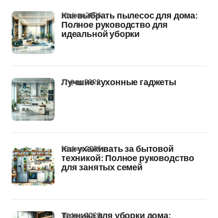
18 фев 2026
Как выбрать пылесос для дома:
Полное руководство для
идеальной уборки
17 фев 2026
Лучшие кухонные гаджеты
16 фев 2026
Как ухаживать за бытовой
техникой: Полное руководство
для занятых семей
15 фев 2026
Техника для уборки дома: