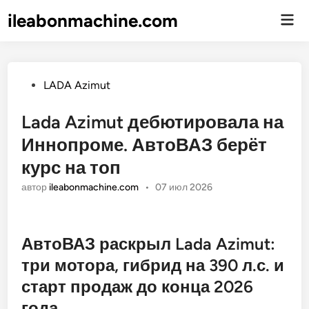
ileabonmachine.com
Гла
ме
Опубликовано
LADA Azimut
Lada Azimut дебютировала на
Иннопроме. АвтоВАЗ берёт
курс на топ
автор
ileabonmachine.com
•
07 июл 2026
АвтоВАЗ раскрыл Lada Azimut:
три мотора, гибрид на 390 л.с. и
старт продаж до конца 2026
года