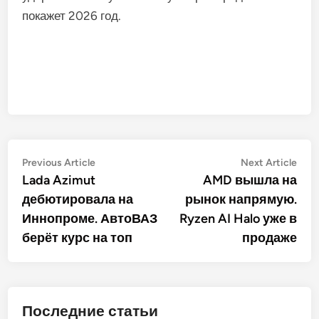
покажет 2026 год.
Post
Previous
Nex
Previous Article
Next Article
article:
artic
Lada Azimut
AMD вышла на
navigation
дебютировала на
рынок напрямую.
Иннопроме. АвтоВАЗ
Ryzen AI Halo уже в
берёт курс на топ
продаже
Последние статьи