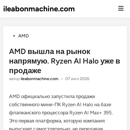
ileabonmachine.com
Гла
ме
Опубликовано
AMD
AMD вышла на рынок
напрямую. Ryzen AI Halo уже в
продаже
автор
ileabonmachine.com
•
07 июл 2026
AMD официально запустила продажи
собственного мини-ПК Ryzen AI Halo на базе
флагманского процессора Ryzen AI Max+ 395.
Это первая платформа, которую компания
выпускает самостоятельно, не передавая