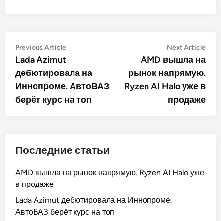
Post
Previous
Nex
Previous Article
Next Article
article:
artic
Lada Azimut
AMD вышла на
navigation
дебютировала на
рынок напрямую.
Иннопроме. АвтоВАЗ
Ryzen AI Halo уже в
берёт курс на топ
продаже
Последние статьи
AMD вышла на рынок напрямую. Ryzen AI Halo уже
в продаже
Lada Azimut дебютировала на Иннопроме.
АвтоВАЗ берёт курс на топ